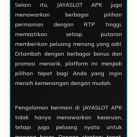
Selain itu, JAYASLOT APK juga
menawarkan berbagai pilihan
permainan dengan RTP tinggi,
memastikan setiap putaran
memberikan peluang menang yang adil.
Ditambah dengan berbagai bonus dan
promosi menarik, platform ini menjadi
pilihan tepat bagi Anda yang ingin
meraih kemenangan dengan mudah.
Pengalaman bermain di JAYASLOT APK
tidak hanya menawarkan keseruan,
tetapi juga peluang nyata untuk
menang besar. Dengan strategi tepat,