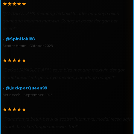
★★★★★
“JAYASLOT APK memang terbaik! Scatter hitamnya bikin
gampang menang maxwin. Sungguh gacor dengan bet
receh!”
- @SpinHoki88
Scatter Hitam ‑ Oktober 2023
★★★★★
“Berkat JAYASLOT APK, saya bisa menang maxwin dengan
modal kecil! Link gacornya memang nendang banget!”
- @JackpotQueen99
Bet Receh ‑ September 2023
★★★★★
“Rahasianya betul-betul di scatter hitamnya, modal receh saja
sudah bisa kantongin maxwin. Top!”