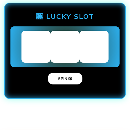
🎰 LUCKY SLOT
SPIN 🎲